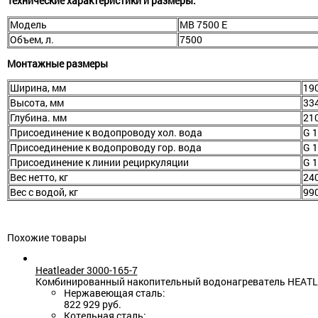
Технические характеристики и размеры:
Модель
МВ 7500 E
Объем, л.
7500
Монтажные размеры
Ширина, мм
19
Высота, мм
33
Глубина. мм
21
Присоединение к водопроводу хол. вода
G 1
Присоединение к водопроводу гор. вода
G 1
Присоединение к линии рециркуляции
G 1
Вес нетто, кг
24
Вес с водой, кг
99
Похожие товары
Heatleader 3000-165-7
Комбинированный накопительный водонагреватель HEATLEAD
Нержавеющая сталь:
822 929 руб.
Котельная сталь: