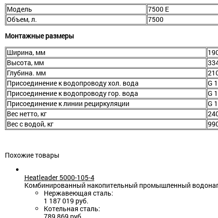
Модель
7500 E
Объем, л.
7500
Монтажные размеры
Ширина, мм
19
Высота, мм
33
Глубина. мм
21
Присоединение к водопроводу хол. вода
G 1
Присоединение к водопроводу гор. вода
G 1
Присоединение к линии рециркуляции
G 1
Вес нетто, кг
24
Вес с водой, кг
99
Похожие товары
Heatleader 5000-105-4
Комбинированный накопительный промышленный водонагрев
Нержавеющая сталь:
1 187 019 руб.
Котельная сталь:
789 869 руб.