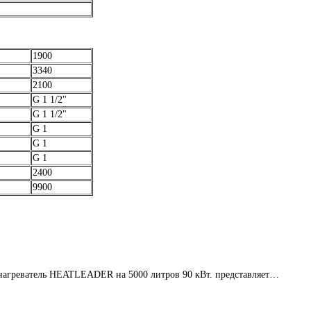
1900
3340
2100
G 1 1/2"
G 1 1/2"
G 1
G 1
G 1
2400
9900
агреватель HEATLEADER на 5000 литров 90 кВт. представляет…