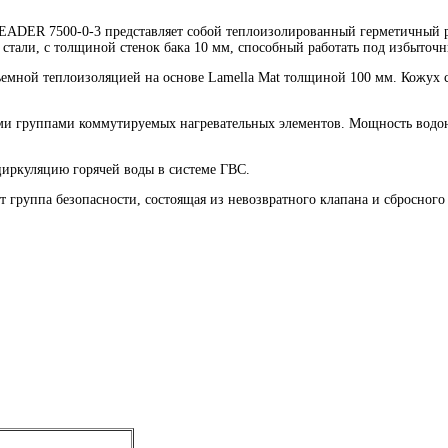
ADER 7500-0-3 представляет собой теплоизолированный герметичный р
стали, с толщиной стенок бака 10 мм, способный работать под избыточ
емной теплоизоляцией на основе Lamella Mat толщиной 100 мм. Кожух с
и группами коммутируемых нагревательных элементов. Мощность водонаг
циркуляцию горячей воды в системе ГВС.
руппа безопасности, состоящая из невозвратного клапана и сбросного 