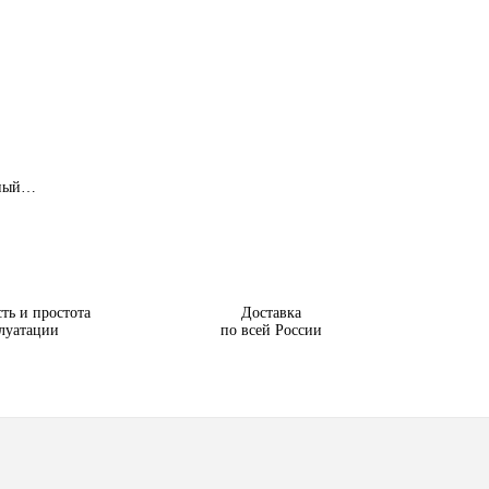
нный…
ть и простота
Доставка
луатации
по всей России