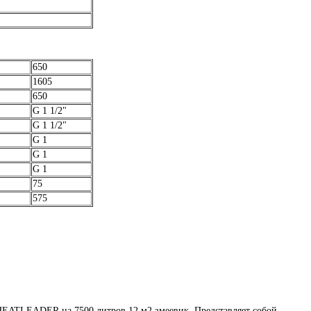
650
1605
650
G 1 1/2"
G 1 1/2"
G 1
G 1
G 1
75
575
HEATLEADER на 7500 литров 12 м2 змеевик. Представляет собой…