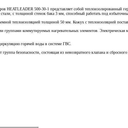
ров HEATLEADER 500-30-1 представляет собой теплоизолированный гер
стали, с толщиной стенок бака 3 мм, способный работать под избыточн
ъемной теплоизоляцией толщиной 50 мм. Кожух с теплоизоляцией поставл
и группами коммутируемых нагревательных элементов. Электрическая мо
циркуляцию горячей воды в системе ГВС.
руппа безопасности, состоящая из невозвратного клапана и сбросного 