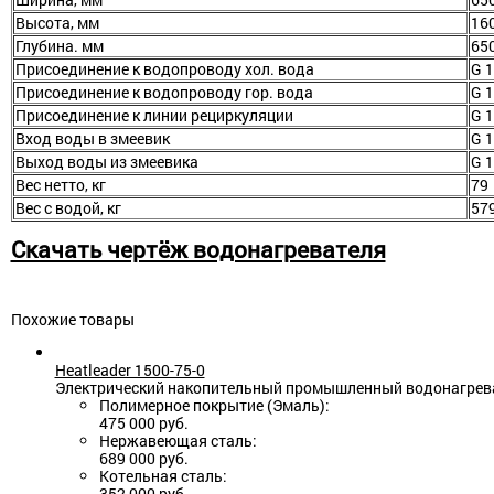
Высота, мм
16
Глубина. мм
65
Присоединение к водопроводу хол. вода
G 1
Присоединение к водопроводу гор. вода
G 1
Присоединение к линии рециркуляции
G 1
Вход воды в змеевик
G 1
Выход воды из змеевика
G 1
Вес нетто, кг
79
Вес с водой, кг
57
Скачать чертёж водонагревателя
Похожие товары
Heatleader 1500-75-0
Электрический накопительный промышленный водонагреват
Полимерное покрытие (Эмаль):
475 000 руб.
Нержавеющая сталь:
689 000 руб.
Котельная сталь:
352 000 руб.