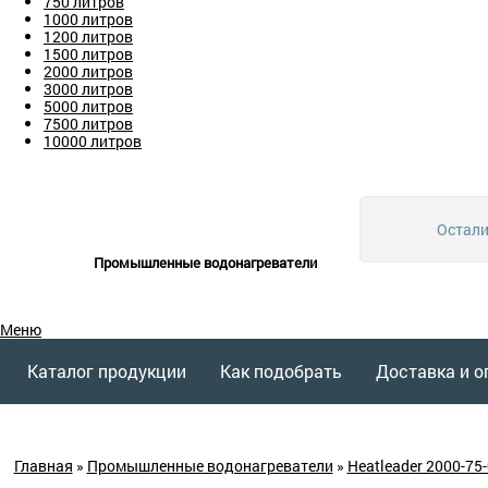
750 литров
1000 литров
1200 литров
1500 литров
2000 литров
3000 литров
5000 литров
7500 литров
10000 литров
Остали
Промышленные водонагреватели
Меню
Каталог продукции
Как подобрать
Доставка и о
Главная
»
Промышленные водонагреватели
»
Heatleader 2000-75-