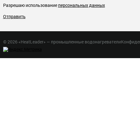
Разрешаю использование
персональных данных
Отправить
© 2026 «HeatLeader» — промышленные водонагреватели
Конфиде