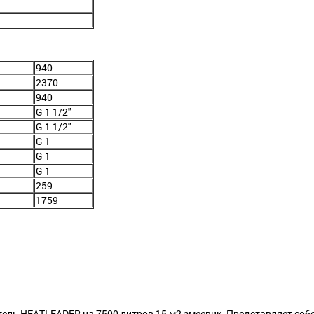
940
2370
940
G 1 1/2"
G 1 1/2"
G 1
G 1
G 1
259
1759
ль HEATLEADER на 7500 литров 15 м2 змеевик. Представляет соб