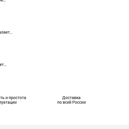
вляет…
ет…
ть и простота
Доставка
луатации
по всей России