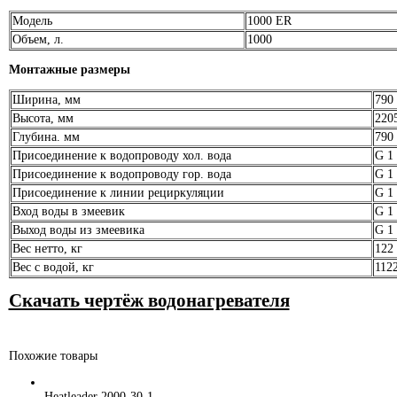
Модель
1000 ER
Объем, л.
1000
Монтажные размеры
Ширина, мм
790
Высота, мм
220
Глубина. мм
790
Присоединение к водопроводу хол. вода
G 1 
Присоединение к водопроводу гор. вода
G 1 
Присоединение к линии рециркуляции
G 1
Вход воды в змеевик
G 1
Выход воды из змеевика
G 1
Вес нетто, кг
122
Вес с водой, кг
112
Скачать чертёж водонагревателя
Похожие товары
Heatleader 2000-30-1