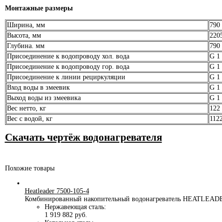
Монтажные размеры
Ширина, мм
790
Высота, мм
220
Глубина. мм
790
Присоединение к водопроводу хол. вода
G 1 
Присоединение к водопроводу гор. вода
G 1 
Присоединение к линии рециркуляции
G 1
Вход воды в змеевик
G 1
Выход воды из змеевика
G 1
Вес нетто, кг
122
Вес с водой, кг
112
Скачать чертёж водонагревателя
Похожие товары
Heatleader 7500-105-4
Комбинированный накопительный водонагреватель HEATLEADER 
Нержавеющая сталь:
1 919 882 руб.